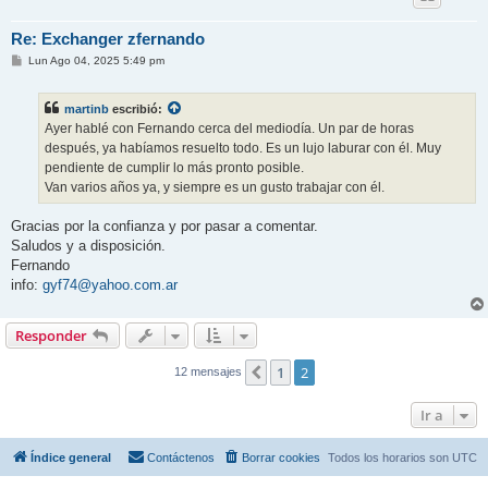
Re: Exchanger zfernando
M
Lun Ago 04, 2025 5:49 pm
e
n
s
martinb
escribió:
a
j
Ayer hablé con Fernando cerca del mediodía. Un par de horas
e
después, ya habíamos resuelto todo. Es un lujo laburar con él. Muy
pendiente de cumplir lo más pronto posible.
Van varios años ya, y siempre es un gusto trabajar con él.
Gracias por la confianza y por pasar a comentar.
Saludos y a disposición.
Fernando
info:
gyf74@yahoo.com.ar
Responder
1
2
Anterior
12 mensajes
Ir a
Índice general
Contáctenos
Borrar cookies
Todos los horarios son
UTC