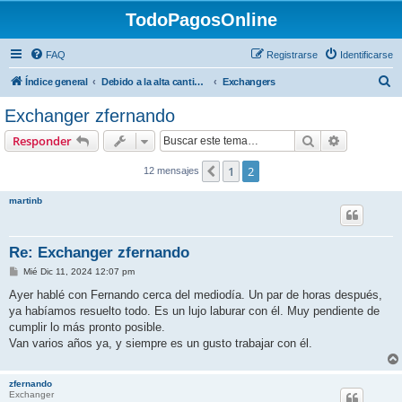
TodoPagosOnline
FAQ
Registrarse
Identificarse
B
Índice general
Debido a la alta cantidad de registros no genuinos, les pedimos que, una vez que se registren el en foro, envien un mail a forotodopagos@gmail.com desde el mail con el cual se registraron solicitando el alta.
Exchangers
u
Exchanger zfernando
s
Buscar
Búsqueda 
Responder
c
a
1
2
Anterior
12 mensajes
r
martinb
Re: Exchanger zfernando
M
Mié Dic 11, 2024 12:07 pm
e
n
Ayer hablé con Fernando cerca del mediodía. Un par de horas después,
s
ya habíamos resuelto todo. Es un lujo laburar con él. Muy pendiente de
a
j
cumplir lo más pronto posible.
e
Van varios años ya, y siempre es un gusto trabajar con él.
zfernando
Exchanger