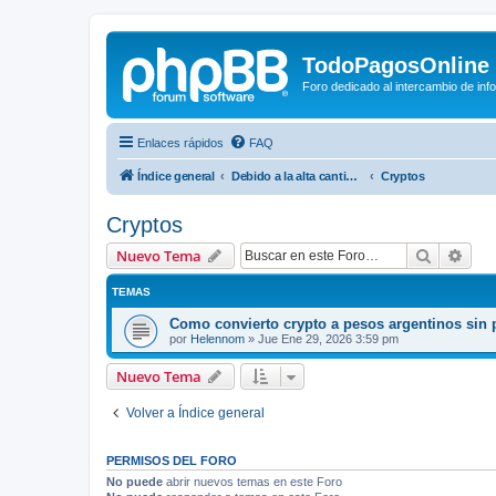
TodoPagosOnline
Foro dedicado al intercambio de in
Enlaces rápidos
FAQ
Índice general
Debido a la alta cantidad de registros no genuinos, les pedimos que, una vez que se registren el en foro, envien un mail a forotodopagos@gmail.com desde el mail con el cual se registraron solicitando el alta.
Cryptos
Cryptos
Buscar
Bús
Nuevo Tema
TEMAS
Como convierto crypto a pesos argentinos sin 
por
Helennom
»
Jue Ene 29, 2026 3:59 pm
Nuevo Tema
Volver a Índice general
PERMISOS DEL FORO
No puede
abrir nuevos temas en este Foro