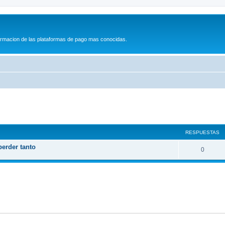
formacion de las plataformas de pago mas conocidas.
queda avanzada
RESPUESTAS
perder tanto
R
0
e
s
p
u
e