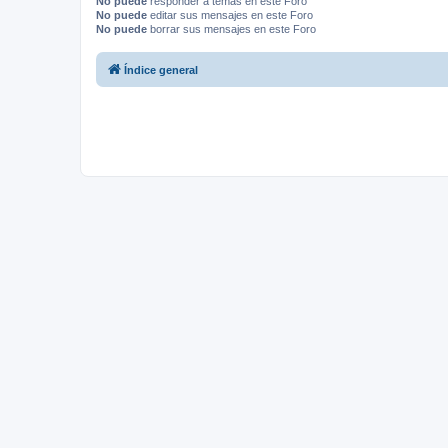
No puede
responder a temas en este Foro
No puede
editar sus mensajes en este Foro
No puede
borrar sus mensajes en este Foro
Índice general