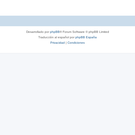
s
t
a
s
Desarrollado por
phpBB
® Forum Software © phpBB Limited
Traducción al español por
phpBB España
Privacidad
|
Condiciones