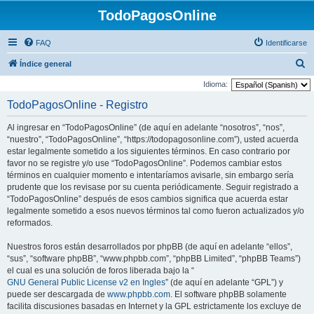
TodoPagosOnline
FAQ
Identificarse
B
Índice general
u
Idioma:
s
TodoPagosOnline - Registro
c
Al ingresar en “TodoPagosOnline” (de aquí en adelante “nosotros”, “nos”,
a
“nuestro”, “TodoPagosOnline”, “https://todopagosonline.com”), usted acuerda
r
estar legalmente sometido a los siguientes términos. En caso contrario por
favor no se registre y/o use “TodoPagosOnline”. Podemos cambiar estos
términos en cualquier momento e intentaríamos avisarle, sin embargo sería
prudente que los revisase por su cuenta periódicamente. Seguir registrado a
“TodoPagosOnline” después de esos cambios significa que acuerda estar
legalmente sometido a esos nuevos términos tal como fueron actualizados y/o
reformados.
Nuestros foros están desarrollados por phpBB (de aquí en adelante “ellos”,
“sus”, “software phpBB”, “www.phpbb.com”, “phpBB Limited”, “phpBB Teams”)
el cual es una solución de foros liberada bajo la “
GNU General Public License v2 en Ingles
” (de aquí en adelante “GPL”) y
puede ser descargada de
www.phpbb.com
. El software phpBB solamente
facilita discusiones basadas en Internet y la GPL estrictamente los excluye de