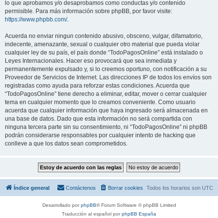
lo que aprobamos y/o desaprobamos como conductas y/o contenido
permisible. Para más información sobre phpBB, por favor visite:
https://www.phpbb.com/
.
Acuerda no enviar ningun contenido abusivo, obsceno, vulgar, difamatorio,
indecente, amenazante, sexual o cualquier otro material que pueda violar
cualquier ley de su país, el país donde “TodoPagosOnline” está instalado o
Leyes Internacionales. Hacer eso provocará que sea inmediata y
permanentemente expulsado y, si lo creemos oportuno, con notificación a su
Proveedor de Servicios de Internet. Las direcciones IP de todos los envíos son
registradas como ayuda para reforzar estas condiciones. Acuerda que
“TodoPagosOnline” tiene derecho a eliminar, editar, mover o cerrar cualquier
tema en cualquier momento que lo creamos conveniente. Como usuario
acuerda que cualquier información que haya ingresado será almacenada en
una base de datos. Dado que esta información no será compartida con
ninguna tercera parte sin su consentimiento, ni “TodoPagosOnline” ni phpBB
podrán considerarse responsables por cualquier intento de hacking que
conlleve a que los datos sean comprometidos.
Índice general
Contáctenos
Borrar cookies
Todos los horarios son
UTC
Desarrollado por
phpBB
® Forum Software © phpBB Limited
Traducción al español por
phpBB España