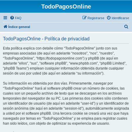
TodoPagosOnline
FAQ
Registrarse
Identificarse
B
Índice general
u
TodoPagosOnline - Política de privacidad
s
c
Esta política explica con detalle cómo “TodoPagosOnline” junto con sus
empresas asociadas (de aquí en adelante “nosotros”, “nos”, “nuestro”,
a
“TodoPagosOnline”, “https://todopagosonline.com”) y phpBB (de aquí en
r
adelante “ellos”, “sus”, “software phpBB”, “www.phpbb.com”, “phpBB Limited”,
“phpBB Teams”) emplean cualquier información obtenida durante cualquier
sesión de uso por usted (de aquí en adelante “su información”).
Su información es obtenida por dos vías. Primeramente, navegar por
“TodoPagosOnline” hará al software phpBB crear un número de cookies, las
cuales son un pequeño archivo de texto que se descargan en los archivos
temporales del navegador de su PC. Las primeras dos cookies sólo contienen
un identificador de usuario (de aquí en adelante “user-id”) y un identificador de
sesión anónima (de aquí en adelante “session-id”), automáticamente asignada
a usted por el software phpBB. Una tercera cookie se creará una vez que haya
navegado por temas en “TodoPagosOnline” y se emplea para registrar cuales
han sido leídos, con objeto de optimizar su experiencia de usuario.