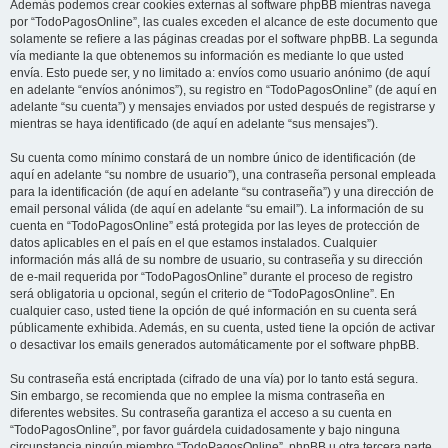
Además podemos crear cookies externas al software phpBB mientras navega
por “TodoPagosOnline”, las cuales exceden el alcance de este documento que
solamente se refiere a las páginas creadas por el software phpBB. La segunda
vía mediante la que obtenemos su información es mediante lo que usted
envía. Esto puede ser, y no limitado a: envíos como usuario anónimo (de aquí
en adelante “envíos anónimos”), su registro en “TodoPagosOnline” (de aquí en
adelante “su cuenta”) y mensajes enviados por usted después de registrarse y
mientras se haya identificado (de aquí en adelante “sus mensajes”).
Su cuenta como mínimo constará de un nombre único de identificación (de
aquí en adelante “su nombre de usuario”), una contraseña personal empleada
para la identificación (de aquí en adelante “su contraseña”) y una dirección de
email personal válida (de aquí en adelante “su email”). La información de su
cuenta en “TodoPagosOnline” está protegida por las leyes de protección de
datos aplicables en el país en el que estamos instalados. Cualquier
información más allá de su nombre de usuario, su contraseña y su dirección
de e-mail requerida por “TodoPagosOnline” durante el proceso de registro
será obligatoria u opcional, según el criterio de “TodoPagosOnline”. En
cualquier caso, usted tiene la opción de qué información en su cuenta será
públicamente exhibida. Además, en su cuenta, usted tiene la opción de activar
o desactivar los emails generados automáticamente por el software phpBB.
Su contraseña está encriptada (cifrado de una vía) por lo tanto está segura.
Sin embargo, se recomienda que no emplee la misma contraseña en
diferentes websites. Su contraseña garantiza el acceso a su cuenta en
“TodoPagosOnline”, por favor guárdela cuidadosamente y bajo ninguna
circunstancia ningún miembro “TodoPagosOnline”, phpBB u otra tercera parte,