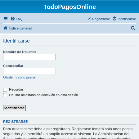
TodoPagosOnline
FAQ
Registrarse
Identificarse
B
Índice general
u
Identificarse
s
c
Nombre de Usuario:
a
r
Contraseña:
Olvidé mi contraseña
Recordar
Ocultar mi estado de conexión en esta sesión
REGISTRARSE
Para autenticarse debe estar registrado. Registrarse tomará solo unos pocos
segundos y le permitirá un amplio acceso al sistema. La Administración del
Sitio puede además otorgar permisos adicionales a los usuarios registrados.