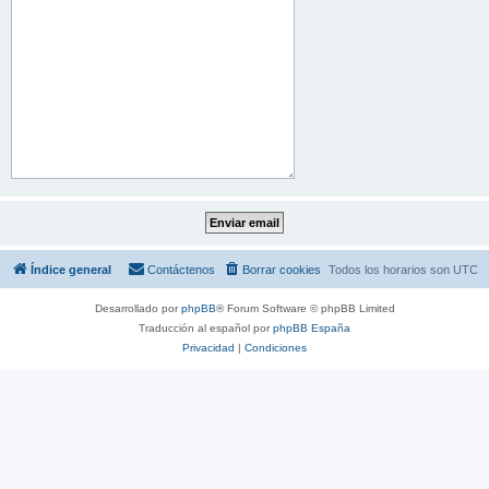
Índice general
Contáctenos
Borrar cookies
Todos los horarios son
UTC
Desarrollado por
phpBB
® Forum Software © phpBB Limited
Traducción al español por
phpBB España
Privacidad
|
Condiciones