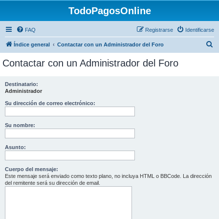
TodoPagosOnline
FAQ
Registrarse
Identificarse
B
Índice general
Contactar con un Administrador del Foro
u
Contactar con un Administrador del Foro
s
c
Destinatario:
Administrador
a
r
Su dirección de correo electrónico:
Su nombre:
Asunto:
Cuerpo del mensaje:
Este mensaje será enviado como texto plano, no incluya HTML o BBCode. La dirección
del remitente será su dirección de email.