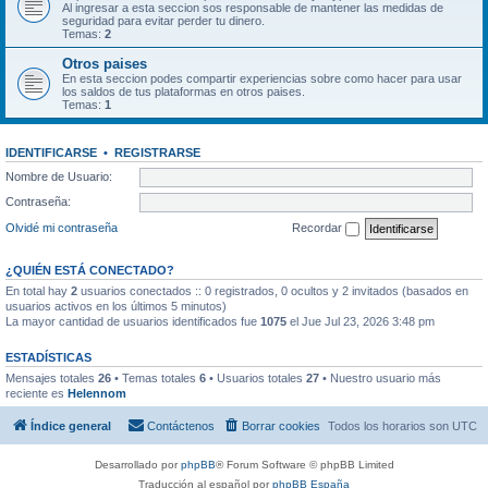
Al ingresar a esta seccion sos responsable de mantener las medidas de
seguridad para evitar perder tu dinero.
Temas:
2
Otros paises
En esta seccion podes compartir experiencias sobre como hacer para usar
los saldos de tus plataformas en otros paises.
Temas:
1
IDENTIFICARSE
•
REGISTRARSE
Nombre de Usuario:
Contraseña:
Olvidé mi contraseña
Recordar
¿QUIÉN ESTÁ CONECTADO?
En total hay
2
usuarios conectados :: 0 registrados, 0 ocultos y 2 invitados (basados en
usuarios activos en los últimos 5 minutos)
La mayor cantidad de usuarios identificados fue
1075
el Jue Jul 23, 2026 3:48 pm
ESTADÍSTICAS
Mensajes totales
26
• Temas totales
6
• Usuarios totales
27
• Nuestro usuario más
reciente es
Helennom
Índice general
Contáctenos
Borrar cookies
Todos los horarios son
UTC
Desarrollado por
phpBB
® Forum Software © phpBB Limited
Traducción al español por
phpBB España