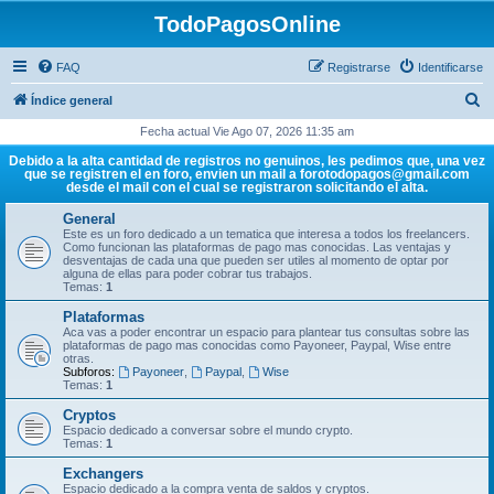
TodoPagosOnline
FAQ
Registrarse
Identificarse
B
Índice general
u
Fecha actual Vie Ago 07, 2026 11:35 am
s
Debido a la alta cantidad de registros no genuinos, les pedimos que, una vez
que se registren el en foro, envien un mail a forotodopagos@gmail.com
c
desde el mail con el cual se registraron solicitando el alta.
a
General
r
Este es un foro dedicado a un tematica que interesa a todos los freelancers.
Como funcionan las plataformas de pago mas conocidas. Las ventajas y
desventajas de cada una que pueden ser utiles al momento de optar por
alguna de ellas para poder cobrar tus trabajos.
Temas:
1
Plataformas
Aca vas a poder encontrar un espacio para plantear tus consultas sobre las
plataformas de pago mas conocidas como Payoneer, Paypal, Wise entre
otras.
Subforos:
Payoneer
,
Paypal
,
Wise
Temas:
1
Cryptos
Espacio dedicado a conversar sobre el mundo crypto.
Temas:
1
Exchangers
Espacio dedicado a la compra venta de saldos y cryptos.